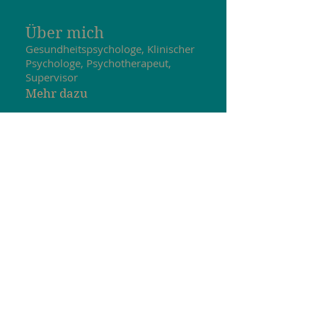
Über mich
Gesundheitspsychologe, Klinischer
Psychologe, Psychotherapeut,
Supervisor
Mehr dazu
Dr. Albin Hofer-Moser
Psychotherapeut
Obermillstatt 185, 9872
Millstatt
Villacher Straße 23, 9020
Klagenfurt
Tel:
+43 699 18636871
Mail:
a.hofer-moser@aon.at