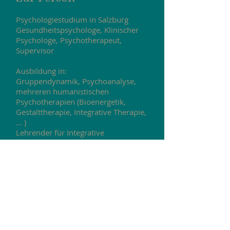
Psychologiestudium in Salzburg
Gesundheitspsychologe, Klinischer
Psychologe, Psychotherapeut,
Supervisor
Ausbildung in:
Gruppendynamik, Psychoanalyse,
mehreren humanistischen
Psychotherapien (Bioenergetik,
Gestalttherapie, Integrative Therapie,
... )
Lehrender für Integrative
Psychotherapie und Supervision
Ich freue mich, Sie ein Stück Ihres
Entwicklungsweges zu begleiten.
Dr. Albin Hofer-Moser
Psychotherapeut